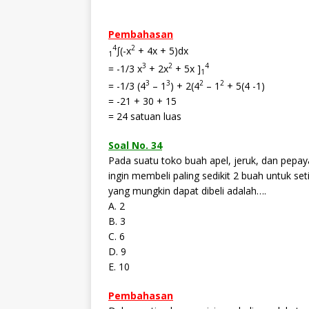
Pembahasan
4
2
∫(-x
+ 4x + 5)dx
1
3
2
4
= -1/3 x
+ 2x
+ 5x ]
1
3
3
2
2
= -1/3 (4
– 1
) + 2(4
– 1
+ 5(4 -1)
= -21 + 30 + 15
= 24 satuan luas
Soal No. 34
Pada suatu toko buah apel, jeruk, dan pepay
ingin membeli paling sedikit 2 buah untuk s
yang mungkin dapat dibeli adalah….
A. 2
B. 3
C. 6
D. 9
E. 10
Pembahasan