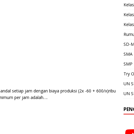
Kela
Kela
Kelas
Rumu
SD-M
SMA
SMP
Try 
UN 
ndal setiap jam dengan biaya produksi (2x -60 + 600/x)ribu
UN 
minimum per jam adalah….
PEN