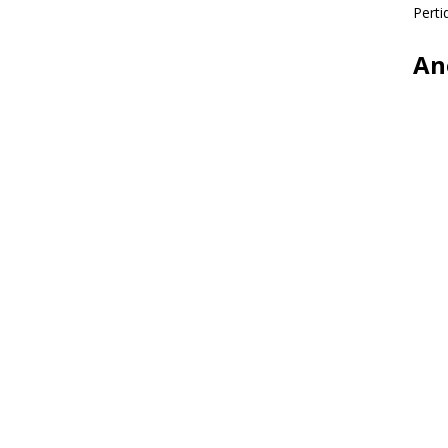
Perti
An