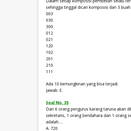
Dalam setiap komposisi pembelian selalu ter
sehingga tinggal dicari komposisi dari 3 buah 
003
030
300
012
021
120
102
201
210
111
Ada 10 kemungkinan yang bisa terjadi.
Jawab: E.
Soal No. 35
Dari 6 orang pengurus karang taruna akan dib
sekretaris, 1 orang bendahara dan 1 orang s
adalah….
A. 720