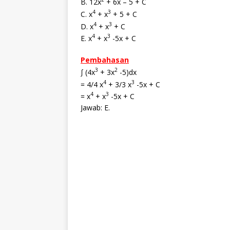
B. 12x
+ 6x – 5 + C
4
3
C. x
+ x
+ 5 + C
4
3
D. x
+ x
+ C
4
3
E. x
+ x
-5x + C
Pembahasan
3
2
∫ (4x
+ 3x
-5)dx
4
3
= 4/4 x
+ 3/3 x
-5x + C
4
3
= x
+ x
-5x + C
Jawab: E.