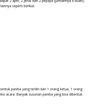
dapat 2 apel, 2 jeruk dan 2 pepaya (jumlahnya 6 buah),
lainnya seperti berikut:
entuk panitia yang terdiri dari 1 orang ketua, 1 orang
eksi acara. Banyak susunan panitia yang bisa dibentuk