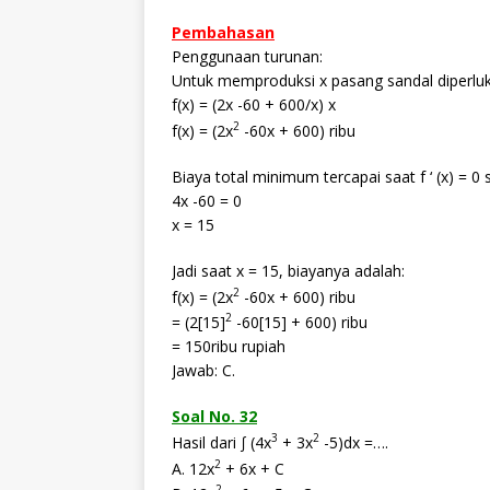
Pembahasan
Penggunaan turunan:
Untuk memproduksi x pasang sandal diperlu
f(x) = (2x -60 + 600/x) x
2
f(x) = (2x
-60x + 600) ribu
Biaya total minimum tercapai saat f ‘ (x) = 0
4x -60 = 0
x = 15
Jadi saat x = 15, biayanya adalah:
2
f(x) = (2x
-60x + 600) ribu
2
= (2[15]
-60[15] + 600) ribu
= 150ribu rupiah
Jawab: C.
Soal No. 32
3
2
Hasil dari ∫ (4x
+ 3x
-5)dx =….
2
A. 12x
+ 6x + C
2