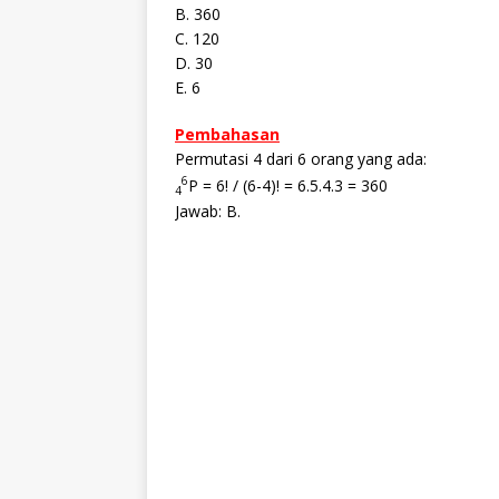
B. 360
C. 120
D. 30
E. 6
Pembahasan
Permutasi 4 dari 6 orang yang ada:
6
P = 6! / (6-4)! = 6.5.4.3 = 360
4
Jawab: B.