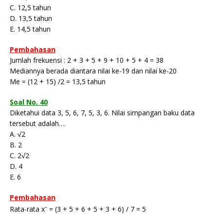
C. 12,5 tahun
D. 13,5 tahun
E. 14,5 tahun
Pembahasan
Jumlah frekuensi : 2 + 3 + 5 + 9 + 10 + 5 + 4 = 38
Mediannya berada diantara nilai ke-19 dan nilai ke-20
Me = (12 + 15) /2 = 13,5 tahun
Soal No. 40
Diketahui data 3, 5, 6, 7, 5, 3, 6. Nilai simpangan baku data
tersebut adalah….
A. √2
B. 2
C. 2√2
D. 4
E. 6
Pembahasan
–
Rata-rata x
= (3 + 5 + 6 + 5 + 3 + 6) / 7 = 5