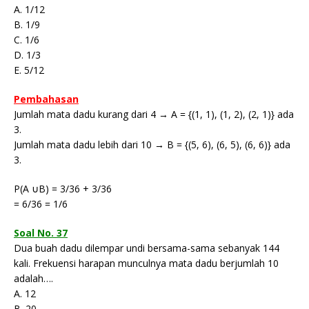
A. 1/12
B. 1/9
C. 1/6
D. 1/3
E. 5/12
Pembahasan
Jumlah mata dadu kurang dari 4 → A = {(1, 1), (1, 2), (2, 1)} ada
3.
Jumlah mata dadu lebih dari 10 → B = {(5, 6), (6, 5), (6, 6)} ada
3.
P(A ∪B) = 3/36 + 3/36
= 6/36 = 1/6
Soal No. 37
Dua buah dadu dilempar undi bersama-sama sebanyak 144
kali. Frekuensi harapan munculnya mata dadu berjumlah 10
adalah….
A. 12
B. 20