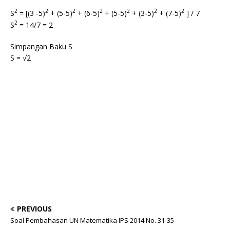
2
2
2
2
2
2
2
S
= [(3 -5)
+ (5-5)
+ (6-5)
+ (5-5)
+ (3-5)
+ (7-5)
] / 7
2
S
= 14/7 = 2
Simpangan Baku S
S = √2
PREVIOUS
Soal Pembahasan UN Matematika IPS 2014 No. 31-35