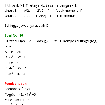
Titik balik (−1,4) artinya −b/2a sama dengan − 1.
Untuk B → −b/2a = −(2)/2(−1) = 1 (tidak memenuhi)
Untuk C → −b/2a = −(−2)/2(−1) = −1 (memenuhi)
Sehingga jawabnya adalah C
Soal No. 10
2
Diketahui f(x) = x
−3 dan g(x) = 2x −1. Komposisi fungsi (fog)
(x) =…
2
A. 2x
− 2x −2
2
B. 2x
− 2x −1
2
C. 4x
−2
2
D. 4x
− 4x −2
2
E. 4x
− 4x −4
Pembahasan
Komposisi fungsi
2
(fog)(x) = (2x −1)
−3
2
= 4x
−4x + 1 −3
2