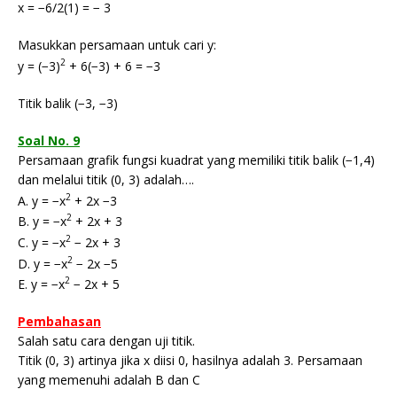
x = −6/2(1) = − 3
Masukkan persamaan untuk cari y:
2
y = (−3)
+ 6(−3) + 6 = −3
Titik balik (−3, −3)
Soal No. 9
Persamaan grafik fungsi kuadrat yang memiliki titik balik (−1,4)
dan melalui titik (0, 3) adalah….
2
A. y = −x
+ 2x −3
2
B. y = −x
+ 2x + 3
2
C. y = −x
− 2x + 3
2
D. y = −x
− 2x −5
2
E. y = −x
− 2x + 5
Pembahasan
Salah satu cara dengan uji titik.
Titik (0, 3) artinya jika x diisi 0, hasilnya adalah 3. Persamaan
yang memenuhi adalah B dan C