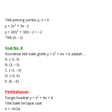
Titik potong sumbu y, x = 0
2
y = 2x
+ 3x −2
2
y = 2(0)
+ 3(0) −2 = −2
Titik (0, −2)
Soal No. 8
2
Koordinat titik balik grafik y = x
+ 6x + 6 adalah….
A. (−3, 3)
B. (3, −3)
C. (−3, −3)
D. (−6, 6)
E. (6, −6)
Pembahasan
2
Fungsi kuadrat y = x
+ 6x + 6
Titik balik tercapai saat
x = −b/2a