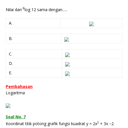
8
Nilai dari
log 12 sama dengan…..
A.
B.
C.
D.
E.
Pembahasan
Logaritma
Soal No. 7
2
Koordinat titik potong grafik fungsi kuadrat y = 2x
+ 3x −2