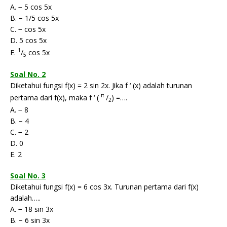
A. − 5 cos 5x
B. − 1/5 cos 5x
C. − cos 5x
D. 5 cos 5x
1
E.
/
cos 5x
5
Soal No. 2
Diketahui fungsi f(x) = 2 sin 2x. Jika f ‘ (x) adalah turunan
π
pertama dari f(x), maka f ‘ (
/
) =….
2
A. − 8
B. − 4
C. − 2
D. 0
E. 2
Soal No. 3
Diketahui fungsi f(x) = 6 cos 3x. Turunan pertama dari f(x)
adalah…..
A. − 18 sin 3x
B. − 6 sin 3x