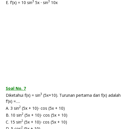
3
3
E. f’(x) = 10 sin
5x ⋅ sin
10x
Soal No. 7
3
Diketahui f(x) = sin
(5x+10). Turunan pertama dari f(x) adalah
f’(x) =….
2
A. 3 sin
(5x + 10)⋅ cos (5x + 10)
2
B. 10 sin
(5x + 10)⋅ cos (5x + 10)
2
C. 15 sin
(5x + 10)⋅ cos (5x + 10)
2
D. 5 cos
(5x + 10)