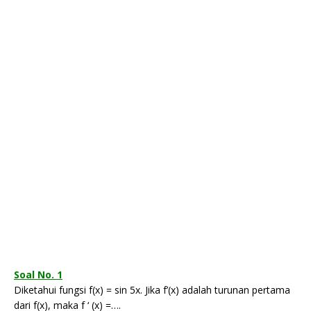
Soal No. 1
Diketahui fungsi f(x) = sin 5x. Jika f’(x) adalah turunan pertama
dari f(x), maka f ‘ (x) =….