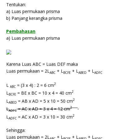
Tentukan:
a) Luas permukaan prisma
b) Panjang kerangka prisma
Pembahasan
a) Luas permukaan prisma
Karena Luas ABC = Luas DEF maka
Luas permukaan = 2L
+ L
+ L
+ L
ABC
BCFE
ABED
ADFC
2
L
= (3 x 4) : 2 = 6 cm
ABC
2
L
= BE x BC = 10 x 4 = 40 cm
BCFE
2
L
= AB x AD = 5 x 10 = 50 cm
ABED
2
L
= AC x AD = 3 x 4 = 12 cm
ADFC
2
L
= AC x AD = 3 x 10 = 30 cm
ADFC
Sehingga:
Luas permukaan = 2L
+ L
+ L
+ L
ABC
BCFE
ABED
ADFC