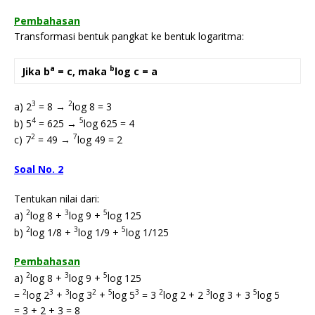
Pembahasan
Transformasi bentuk pangkat ke bentuk logaritma:
a
b
Jika b
= c, maka
log c = a
3
2
a) 2
= 8 →
log 8 = 3
4
5
b) 5
= 625 →
log 625 = 4
2
7
c) 7
= 49 →
log 49 = 2
Soal No. 2
Tentukan nilai dari:
2
3
5
a)
log 8 +
log 9 +
log 125
2
3
5
b)
log 1/8 +
log 1/9 +
log 1/125
Pembahasan
2
3
5
a)
log 8 +
log 9 +
log 125
2
3
3
2
5
3
2
3
5
=
log 2
+
log 3
+
log 5
= 3
log 2 + 2
log 3 + 3
log 5
= 3 + 2 + 3 = 8