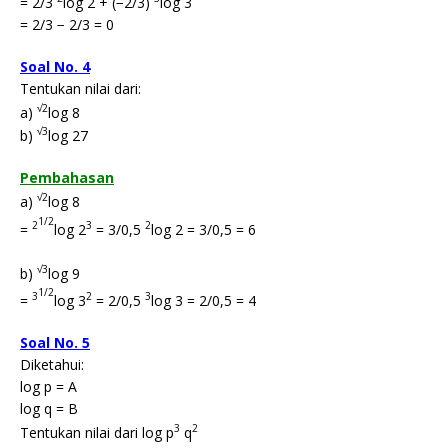
= 2/3
log 2 + (−2/3)
log 3
= 2/3 − 2/3 = 0
Soal No. 4
Tentukan nilai dari:
√2
a)
log 8
√3
b)
log 27
Pembahasan
√2
a)
log 8
1/2
2
3
2
=
log 2
= 3/0,5
log 2 = 3/0,5 = 6
√3
b)
log 9
1/2
3
2
3
=
log 3
= 2/0,5
log 3 = 2/0,5 = 4
Soal No. 5
Diketahui:
log p = A
log q = B
3
2
Tentukan nilai dari log p
q