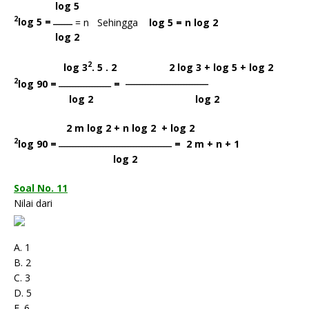
log 5
2
log 5 =
= n Sehingga
log 5 = n log 2
_______
log 2
2
log 3
. 5 . 2 2 log 3 + log 5 + log 2
2
______________________________
log 90 =
=
___________________
log 2 log 2
2 m log 2 + n log 2 + log 2
2
log 90 =
= 2 m + n + 1
_________________________________________
log 2
Soal No. 11
Nilai dari
A. 1
B. 2
C. 3
D. 5
E. 6