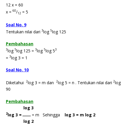
12 x = 60
60
x =
/
= 5
12
Soal No. 9
3
5
Tentukan nilai dari
log
log 125
Pembahasan
3
5
3
5
3
log
log 125 =
log
log 5
3
=
log 3 = 1
Soal No. 10
2
2
2
Diketahui
log 3 = m dan
log 5 = n . Tentukan nilai dari
log
90
Pembahasan
log 3
2
log 3 =
= m Sehingga
log 3 = m log 2
_______
log 2