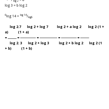
log 2
log 3 = b log 2
6
log 14
log 14 =
/
log6
log 2.7 log 2 + log 7 log 2 + a log 2 log 2 (1 +
a) (1 + a)
________________
__________________
________________
_________
=
=
=
=
=
_________
log 2. 3 log 2 + log 3 log 2 + b log 2 log 2 (1
+ b) (1 + b)