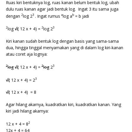
Ruas kiri bentuknya log, ruas kanan belum bentuk log, ubah
dulu ruas kanan agar jadi bentuk log. Ingat 3 itu sama juga
2
3
a
b
dengan
log 2
. Ingat rumus
log a
= b jadi
2
2
3
log
√(
12 x + 4) =
log 2
Kiri kanan sudah bentuk log dengan basis yang sama-sama
dua, hingga tinggal menyamakan yang di dalam log kiri-kanan
atau coret aja lognya:
2
2
3
log
√(
12 x + 4) =
log
2
3
√(
12 x + 4) = 2
√(
12 x + 4) = 8
Agar hilang akarnya, kuadratkan kiri, kuadratkan kanan. Yang
kiri jadi hilang akarnya:
2
12 x + 4 = 8
12x + 4 = 64