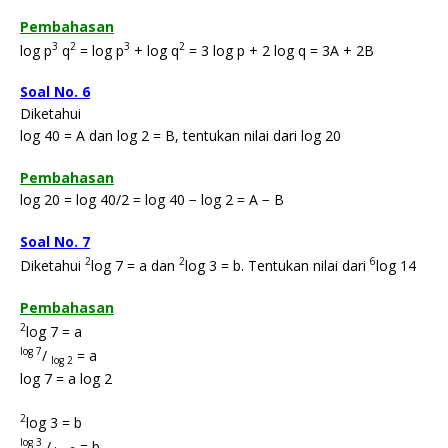
Pembahasan
3
2
3
2
log p
q
= log p
+ log q
= 3 log p + 2 log q = 3A + 2B
Soal No. 6
Diketahui
log 40 = A dan log 2 = B, tentukan nilai dari log 20
Pembahasan
log 20 = log 40/2 = log 40 − log 2 = A − B
Soal No. 7
2
2
6
Diketahui
log 7 = a dan
log 3 = b. Tentukan nilai dari
log 14
Pembahasan
2
log 7 = a
log 7
/
= a
log 2
log 7 = a log 2
2
log 3 = b
log 3
/
= b