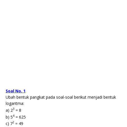
Soal No. 1
Ubah bentuk pangkat pada soal-soal berikut menjadi bentuk
logaritma:
3
a) 2
= 8
4
b) 5
= 625
2
c) 7
= 49