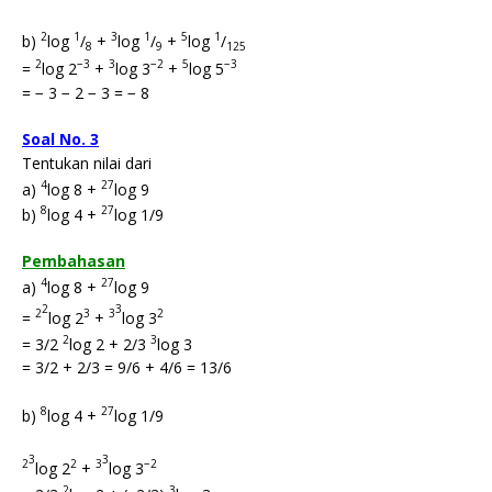
2
1
3
1
5
1
b)
log
/
+
log
/
+
log
/
8
9
125
2
−3
3
−2
5
−3
=
log 2
+
log 3
+
log 5
= − 3 − 2 − 3 = − 8
Soal No. 3
Tentukan nilai dari
4
27
a)
log 8 +
log 9
8
27
b)
log 4 +
log 1/9
Pembahasan
4
27
a)
log 8 +
log 9
2
3
2
3
3
2
=
log 2
+
log 3
2
3
= 3/2
log 2 + 2/3
log 3
= 3/2 + 2/3 = 9/6 + 4/6 = 13/6
8
27
b)
log 4 +
log 1/9
3
3
2
2
3
−2
log 2
+
log 3
2
3