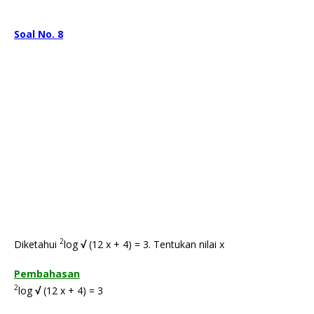
Soal No. 8
2
Diketahui
log
√
(12 x + 4) = 3. Tentukan nilai x
Pembahasan
2
log
√
(12 x + 4) = 3