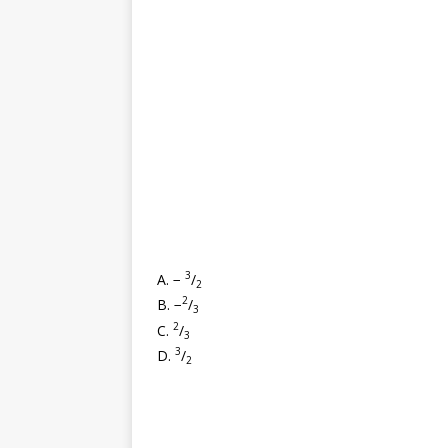
3
A. −
/
2
2
B. −
/
3
2
C.
/
3
3
D.
/
2