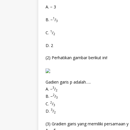
A. − 3
1
B. −
/
3
1
C.
/
2
D. 2
(2) Perhatikan gambar berikut ini!
Gadien garis p adalah…..
3
A. −
/
2
2
B. −
/
3
2
C.
/
3
3
D.
/
2
(3) Gradien garis yang memiliki persamaan y 