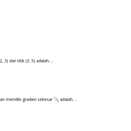
, 3) dan titik (3, 5) adalah….
1
 dan memiliki gradien sebesar
/
adalah….
2