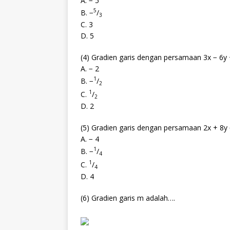
A. − 5
5
B. −
/
3
C. 3
D. 5
(4) Gradien garis dengan persamaan 3x − 6y 
A. − 2
1
B. −
/
2
1
C.
/
2
D. 2
(5) Gradien garis dengan persamaan 2x + 8y 
A. − 4
1
B. −
/
4
1
C.
/
4
D. 4
(6) Gradien garis m adalah….