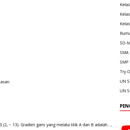
Kela
Kela
Kelas
Rumu
SD-M
SMA
SMP
Try 
UN 
hasan.
UN 
PEN
 B (2, − 13). Gradien garis yang melalui titik A dan B adalah…..