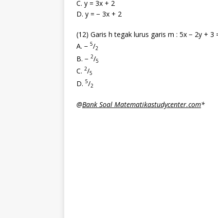
C. y = 3x + 2
D. y = − 3x + 2
(12) Garis h tegak lurus garis m : 5x − 2y + 3 
5
A. −
/
2
2
B. −
/
5
2
C.
/
5
5
D.
/
2
@
Bank Soal Matematikastudycenter.com
*