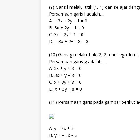
(9) Garis l melalui titik (1, 1) dan sejajar d
Persamaan garis l adalah….
A. − 3x − 2y − 1 = 0
B. 3x + 2y − 1 = 0
C. 3x − 2y − 1 = 0
D. − 3x + 2y − 8 = 0
(10) Garis g melalui titik (2, 2) dan tegal lu
Persamaan garis g adalah….
A. 3x + y + 8 = 0
B. 3x + y − 8 = 0
C. x + 3y + 8 = 0
D. x + 3y − 8 = 0
(11) Persamaan garis pada gambar berikut a
A. y = 2x + 3
B. y = − 2x − 3