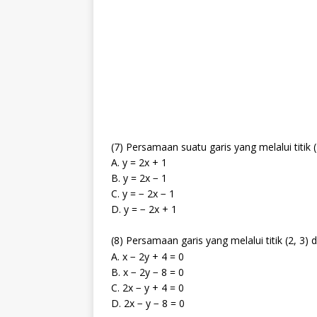
(7) Persamaan suatu garis yang melalui titik (2
A. y = 2x + 1
B. y = 2x − 1
C. y = − 2x − 1
D. y = − 2x + 1
(8) Persamaan garis yang melalui titik (2, 3)
A. x − 2y + 4 = 0
B. x − 2y − 8 = 0
C. 2x − y + 4 = 0
D. 2x − y − 8 = 0